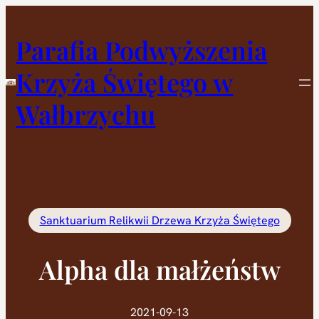
Przejdź
do
Parafia Podwyższenia
treści
Krzyża Świętego w
Wałbrzychu
Sanktuarium Relikwii Drzewa Krzyża Świętego
Alpha dla małżeństw
2021-09-13