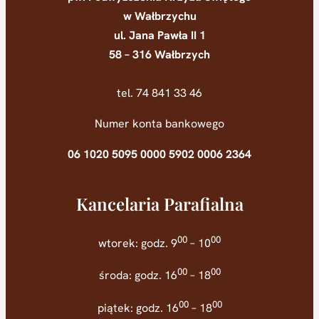
w Wałbrzychu
ul. Jana Pawła II 1
58 – 316 Wałbrzych
tel. 74 841 33 46
Numer konta bankowego
06 1020 5095 0000 5902 0006 2364
Kancelaria Parafialna
00
00
wtorek: godz. 9
– 10
00
00
środa: godz. 16
– 18
00
00
piątek: godz. 16
– 18