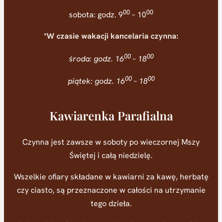
00
00
sobota: godz. 9
– 10
*W czasie wakacji kancelaria czynna:
00
00
środa: godz. 16
– 18
00
00
piątek: godz. 16
– 18
Kawiarenka Parafialna
Czynna jest zawsze w soboty po wieczornej Mszy
Świętej i całą niedzielę.
Wszelkie ofiary składane w kawiarni za kawę, herbatę
czy ciasto, są przeznaczone w całości na utrzymanie
tego dzieła.