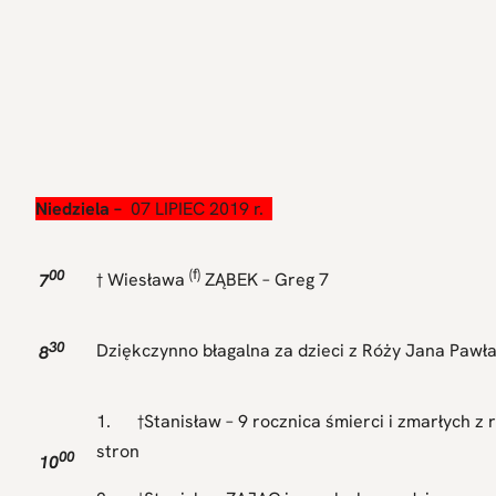
Niedziela –
07 LIPIEC 2019 r.
00
(f)
7
† Wiesława
ZĄBEK – Greg 7
30
Dziękczynno błagalna za dzieci z Róży Jana Pawła 
8
1. †Stanisław – 9 rocznica śmierci i zmarłych z 
stron
00
10