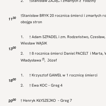
2. †Stanisław ZAJĄC i zmarłych z rodziny
†Stanisław BRYK 20 rocznica śmierci i zmarłych r
30
11
obojga stron
1. † Adam SZPADEL i zm. Rodzeństwo, Czesław,
Wiesław WĄSIK
00
13
2. † 8 rocznica śmierci Daniel PACELT i Marta, 
(f)
Władysława
, Józef
1. † Krzysztof GAWEŁ w 1 rocznicę śmierci
00
18
2. † Ewa KOC – Greg 4
00
† Henryk KŁYSZEJKO – Greg 7
20