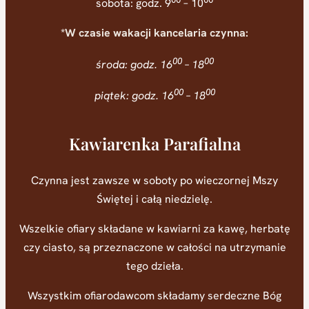
sobota: godz. 9
– 10
*W czasie wakacji kancelaria czynna:
00
00
środa: godz. 16
– 18
00
00
piątek: godz. 16
– 18
Kawiarenka Parafialna
Czynna jest zawsze w soboty po wieczornej Mszy
Świętej i całą niedzielę.
Wszelkie ofiary składane w kawiarni za kawę, herbatę
czy ciasto, są przeznaczone w całości na utrzymanie
tego dzieła.
Wszystkim ofiarodawcom składamy serdeczne Bóg