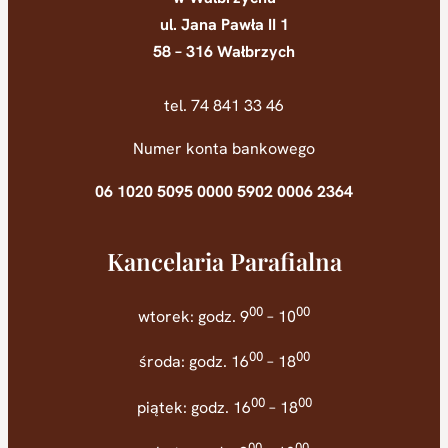
ul. Jana Pawła II 1
58 – 316 Wałbrzych
tel. 74 841 33 46
Numer konta bankowego
06 1020 5095 0000 5902 0006 2364
Kancelaria Parafialna
00
00
wtorek: godz. 9
– 10
00
00
środa: godz. 16
– 18
00
00
piątek: godz. 16
– 18
00
00