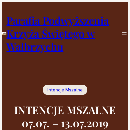
Przejdź
do
Parafia Podwyższenia
treści
Krzyża Świętego w
Wałbrzychu
Intencje Mszalne
INTENCJE MSZALNE
07.07. – 13.07.2019