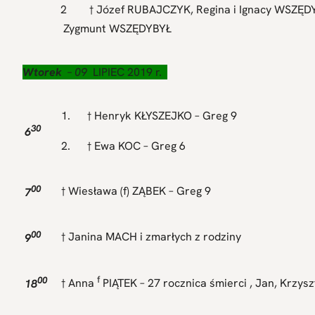
2 † Józef RUBAJCZYK, Regina i Ignacy WSZĘD
Zygmunt WSZĘDYBYŁ
Wtorek
– 09
LIPIEC 2019 r.
1. † Henryk KŁYSZEJKO – Greg 9
30
6
2. † Ewa KOC – Greg 6
00
† Wiesława (f) ZĄBEK – Greg 9
7
00
† Janina MACH i zmarłych z rodziny
9
00
f
18
† Anna
PIĄTEK – 27 rocznica śmierci , Jan, Krzysz