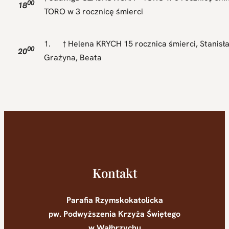
00
18
TORO w 3 rocznicę śmierci
1. † Helena KRYCH 15 rocznica śmierci, Stanisła
00
20
Grażyna, Beata
Kontakt
Parafia Rzymskokatolicka
pw. Podwyższenia Krzyża Świętego
w Wałbrzychu