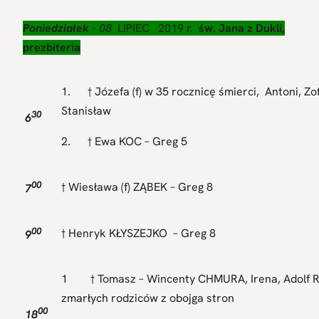
Poniedziałek
– 08
LIPIEC
2019 r.
św. Jana z Dukli,
prezbiteria
1. † Józefa (f) w 35 rocznicę śmierci, Antoni, Zof
Stanisław
30
6
2. † Ewa KOC – Greg 5
00
† Wiesława (f) ZĄBEK – Greg 8
7
00
† Henryk KŁYSZEJKO – Greg 8
9
1 † Tomasz – Wincenty CHMURA, Irena, Adolf R
zmarłych rodziców z obojga stron
00
18