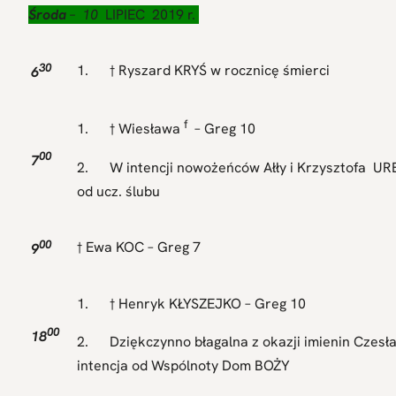
Środa
– 10
LIPIEC
2019 r.
30
1. † Ryszard KRYŚ w rocznicę śmierci
6
f
1. † Wiesława
– Greg 10
00
7
2. W intencji nowożeńców Ałły i Krzysztofa URB
od ucz. ślubu
00
† Ewa KOC – Greg 7
9
1. † Henryk KŁYSZEJKO – Greg 10
00
18
2. Dziękczynno błagalna z okazji imienin Czesł
intencja od Wspólnoty Dom BOŻY