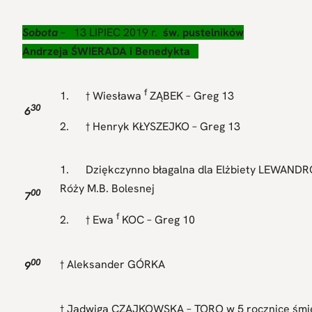
Sobota
– 13 LIPIEC 2019 r.
św. pustelników
Andrzeja ŚWIERADA i Benedykta
f
1. † Wiesława
ZĄBEK – Greg 13
30
6
2. † Henryk KŁYSZEJKO – Greg 13
1. Dziękczynno błagalna dla Elżbiety LEWAND
Róży M.B. Bolesnej
00
7
f
2. † Ewa
KOC – Greg 10
00
† Aleksander GÓRKA
9
† Jadwiga CZAJKOWSKA – TORO w 5 rocznicę śmie