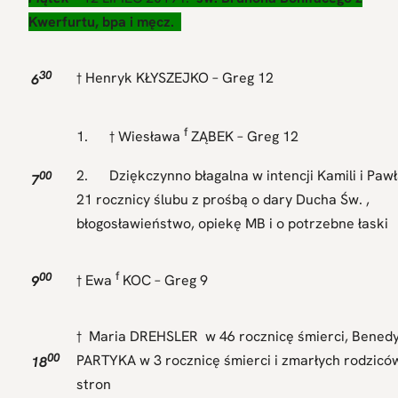
Kwerfurtu, bpa i męcz.
30
† Henryk KŁYSZEJKO – Greg 12
6
f
1. † Wiesława
ZĄBEK – Greg 12
2. Dziękczynno błagalna w intencji Kamili i Pawł
00
7
21 rocznicy ślubu z prośbą o dary Ducha Św. ,
błogosławieństwo, opiekę MB i o potrzebne łaski
00
f
9
† Ewa
KOC – Greg 9
† Maria DREHSLER w 46 rocznicę śmierci, Benedyk
00
PARTYKA w 3 rocznicę śmierci i zmarłych rodzicó
18
stron