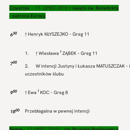
Czwartek
– 11 LIPIEC 2019 r.
święto św. Benedykta
– patrona Europy
30
† Henryk KŁYSZEJKO – Greg 11
6
f
1. † Wiesława
ZĄBEK – Greg 11
00
7
2. W intencji Justyny i Łukasza MATUSZCZAK – i
uczestników ślubu
00
f
9
† Ewa
KOC – Greg 8
00
Przebłagalna w pewnej intencji
18
Piątek
– 12 LIPIEC 2019 r.
św. Brunona Bonifacego z