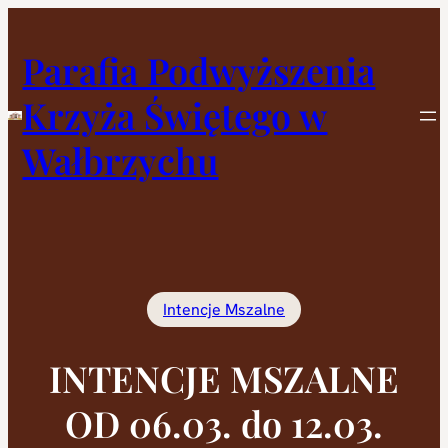
Przejdź
do
Parafia Podwyższenia
treści
Krzyża Świętego w
Wałbrzychu
Intencje Mszalne
INTENCJE MSZALNE
OD 06.03. do 12.03.