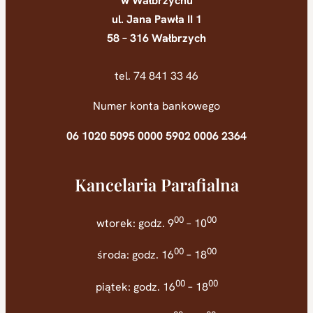
w Wałbrzychu
ul. Jana Pawła II 1
58 – 316 Wałbrzych
tel. 74 841 33 46
Numer konta bankowego
06 1020 5095 0000 5902 0006 2364
Kancelaria Parafialna
00
00
wtorek: godz. 9
– 10
00
00
środa: godz. 16
– 18
00
00
piątek: godz. 16
– 18