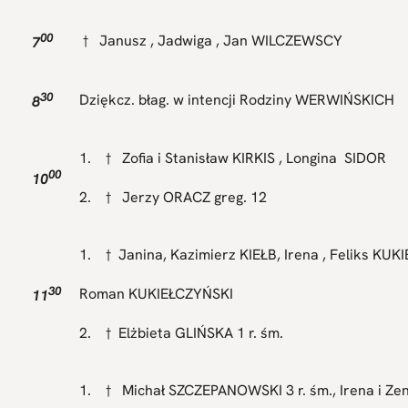
00
† Janusz , Jadwiga , Jan WILCZEWSCY
7
30
Dziękcz. błag. w intencji Rodziny WERWIŃSKICH
8
1. † Zofia i Stanisław KIRKIS , Longina SIDOR
00
10
2. † Jerzy ORACZ greg. 12
1. † Janina, Kazimierz KIEŁB, Irena , Feliks KU
30
Roman KUKIEŁCZYŃSKI
11
2. † Elżbieta GLIŃSKA 1 r. śm.
1. † Michał SZCZEPANOWSKI 3 r. śm., Irena i Ze