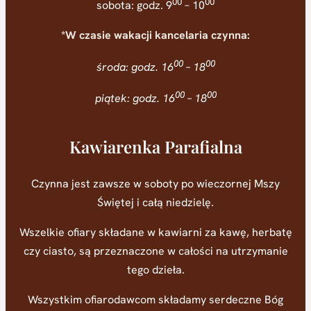
00
00
sobota: godz. 9
– 10
*W czasie wakacji kancelaria czynna:
00
00
środa: godz. 16
– 18
00
00
piątek: godz. 16
– 18
Kawiarenka Parafialna
Czynna jest zawsze w soboty po wieczornej Mszy
Świętej i całą niedzielę.
Wszelkie ofiary składane w kawiarni za kawę, herbatę
czy ciasto, są przeznaczone w całości na utrzymanie
tego dzieła.
Wszystkim ofiarodawcom składamy serdeczne Bóg