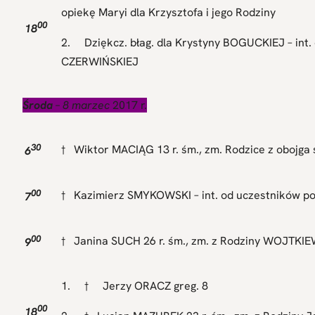
opiekę Maryi dla Krzysztofa i jego Rodziny
00
18
2. Dziękcz. błag. dla Krystyny BOGUCKIEJ – int. o
CZERWIŃSKIEJ
Środa
– 8 marzec
2017 r.
30
† Wiktor MACIĄG 13 r. śm., zm. Rodzice z obojga
6
00
† Kazimierz SMYKOWSKI – int. od uczestników 
7
00
† Janina SUCH 26 r. śm., zm. z Rodziny WOJT
9
1. † Jerzy ORACZ greg. 8
00
18