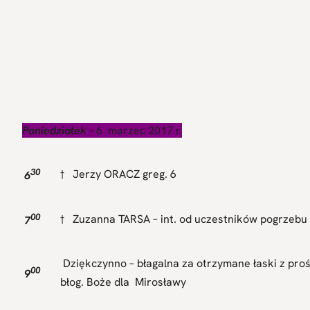
Poniedziałek
–
6 marzec 2017 r.
30
† Jerzy ORACZ greg. 6
6
00
† Zuzanna TARSA – int. od uczestników pogrzebu
7
Dziękczynno – błagalna za otrzymane łaski z proś
00
9
błog. Boże dla Mirosławy