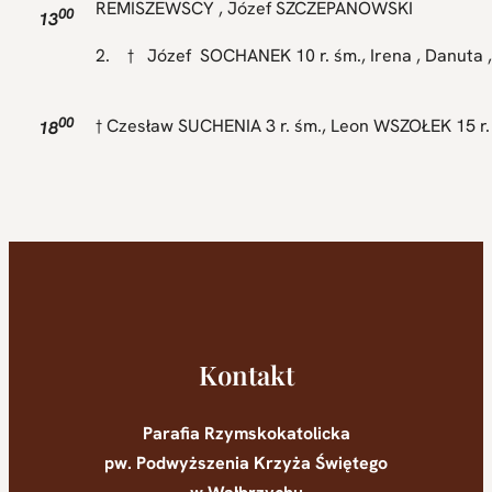
REMISZEWSCY , Józef SZCZEPANOWSKI
00
13
2. † Józef SOCHANEK 10 r. śm., Irena , Danuta
00
† Czesław SUCHENIA 3 r. śm., Leon WSZOŁEK 15 r
18
Kontakt
Parafia Rzymskokatolicka
pw. Podwyższenia Krzyża Świętego