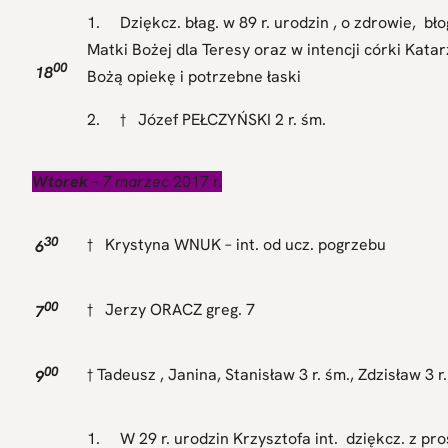
1. Dziękcz. błag. w 89 r. urodzin , o zdrowie, bł
Matki Bożej dla Teresy oraz w intencji córki Kata
00
18
Bożą opiekę i potrzebne łaski
2. † Józef PEŁCZYŃSKI 2 r. śm.
Wtorek
– 7 marzec
2017 r.
30
† Krystyna WNUK – int. od ucz. pogrzebu
6
00
† Jerzy ORACZ greg. 7
7
00
† Tadeusz , Janina, Stanisław 3 r. śm., Zdzisław 3 
9
1. W 29 r. urodzin Krzysztofa int. dziękcz. z pro