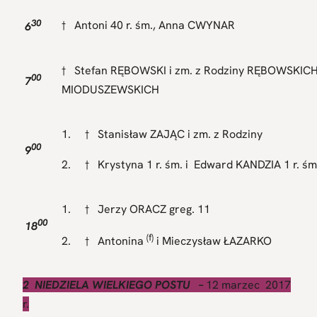
30
† Antoni 40 r. śm., Anna CWYNAR
6
† Stefan RĘBOWSKI i zm. z Rodziny RĘBOWSKICH
00
7
MIODUSZEWSKICH
1. † Stanisław ZAJĄC i zm. z Rodziny
00
9
2. † Krystyna 1 r. śm. i Edward KANDZIA 1 r. śm
1. † Jerzy ORACZ greg. 11
00
18
(f)
2. † Antonina
i Mieczysław ŁAZARKO
2 NIEDZIELA WIELKIEGO POSTU
–
12 marzec 2017
r.