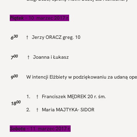
Piątek
– 10 marzec 2017 r.
30
† Jerzy ORACZ greg. 10
6
00
† Joanna i Łukasz
7
00
W intencji Elżbiety w podziękowaniu za udaną o
9
1. † Franciszek MĘDREK 20 r. śm.
00
18
2. † Maria MAJTYKA- SIDOR
Sobota
– 11 marzec 2017 r.