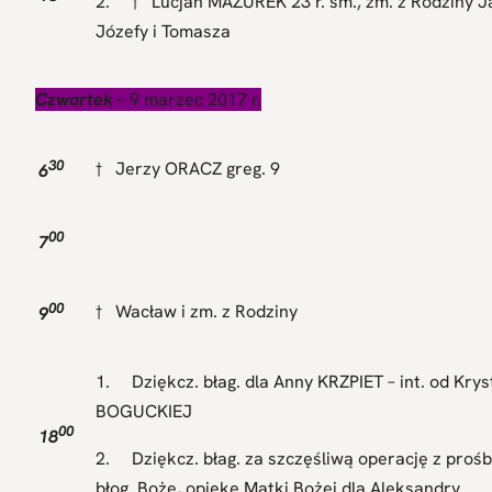
2. † Lucjan MAZUREK 23 r. śm., zm. z Rodziny Ja
Józefy i Tomasza
Czwartek
– 9 marzec 2017 r.
30
† Jerzy ORACZ greg. 9
6
00
7
00
† Wacław i zm. z Rodziny
9
1. Dziękcz. błag. dla Anny KRZPIET – int. od Krys
BOGUCKIEJ
00
18
2. Dziękcz. błag. za szczęśliwą operację z prośb
błog. Boże, opiekę Matki Bożej dla Aleksandry