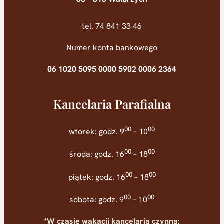
tel. 74 841 33 46
Numer konta bankowego
06 1020 5095 0000 5902 0006 2364
Kancelaria Parafialna
00
00
wtorek: godz. 9
– 10
00
00
środa: godz. 16
– 18
00
00
piątek: godz. 16
– 18
00
00
sobota: godz. 9
– 10
*W czasie wakacji kancelaria czynna: